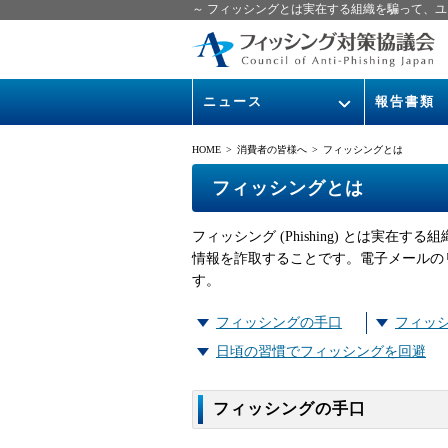
～ フィッシングとは実在する組織を騙って、ユ
ニュース
報告書類
緊急情報
ガイドライン
HOME
> 消費者の皆様へ > フィッシングとは
協議会からのお知らせ
フィッシング
フィッシングとは
イベント
月次報告書
フィッシング (Phishing) とは
ニュース記事集
協議会WG報
情報を詐取することです。電子メールのリ
す。
フィッシングの手口
フィッ
日頃の習慣でフィッシングを回避
フィッシングの手口