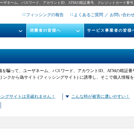
ーザネーム、パスワード、アカウントID、ATMの暗証番号、クレジットカード番号
フィッシングの報告
よくあるご質問 ／ お問い合わ
消費者の皆様へ
サービス事業者の皆様
フィッシングとは
なりすまし送信メール対策につ
フィッシングサイトURL提
レポート
今すぐできるフィッシング対策
STOP. THINK. CONNECT.
フィッシングの報告
実在する組織を騙って、ユーザネーム、パスワード、アカウントID、ATMの暗
告書
マンガでわかるフィッシング詐
ンクから偽サイト (フィッシングサイト) に誘導し、そこで個人情報
欺対策 5ヶ条
シングサイトは見破れません！
こんな時が被害に遭いやすい！