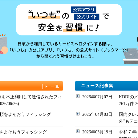
ニュース記事集
一覧
情報を不正利用して送信されたフィ
2026年07月07日
KDDI
6/06/26)
761万件 202
頼をよそおうフィッシング
2026年04月03日
国内クレ
外"もテコ入れ
をよそおうフィッシング
2026年03月19日
令和７年