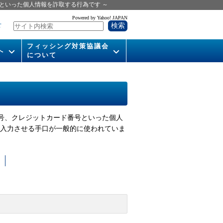
といった個人情報を詐取する行為です ～
Powered by Yahoo! JAPAN
せ
フィッシング対策協議会
へ
について
いて
組織概要
供
会長挨拶
運営委員紹介
証番号、クレジットカード番号といった個人
活動
を入力させる手口が一般的に使われていま
WG活動
メンバー
入会案内
パンフレット