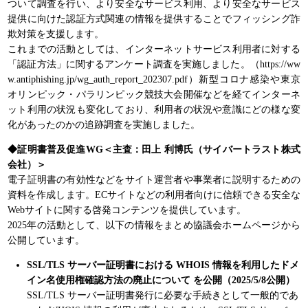
ついて調査を行い、より安全なサービス利用、より安全なサービス
提供に向けた認証方式関連の情報を提供することでフィッシング詐
欺対策を支援します。
これまでの活動としては、インターネットサービス利用者に対する
「認証方法」に関するアンケート調査を実施しました。（https://ww
w.antiphishing.jp/wg_auth_report_202307.pdf）新型コロナ感染や東京
オリンピック・パラリンピック競技大会開催などを経てインターネ
ット利用の状況も変化しており、利用者の状況や意識にどの様な変
化があったのかの追跡調査を実施しました。
◆証明書普及促進WG＜主査：田上 利博氏（サイバートラスト株式
会社）＞
電子証明書の有効性などをサイト運営者や事業者に説明するための
資料を作成します。ECサイトなどの利用者向けに信頼できる安全な
Webサイトに関する啓発コンテンツを提供しています。
2025年の活動として、以下の情報をまとめ協議会ホームページから
公開しています。
SSL/TLS サーバー証明書における WHOIS 情報を利用したドメ
イン名使用権確認方法の廃止について を公開（2025/5/8公開）
SSL/TLS サーバー証明書発行に必要な手続きとして一般的であ