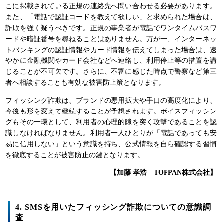
こに掲載されている正規の連絡先へ問い合わせる必要があります。
また、「電話で認証コードを教えて欲しい」と求められた場合は、
詐欺を強く疑うべきです。正規の事業者が電話でワンタイムパスワ
ードや暗証番号を尋ねることはありません。万が一、インターネッ
トバンキングの認証情報やカード情報を伝えてしまった場合は、速
やかに金融機関やカード会社などへ連絡し、利用停止等の措置を講
じることが不可欠です。さらに、不審に感じた時点で警察など第三
者へ相談することも有効な被害防止策となります。
フィッシング詐欺は、ブランドの悪用拡大や手口の高度化により、
今後も形を変えて継続することが予想されます。ボイスフィッシン
グもその一環として、利用者の心理的隙を突く攻撃であることを認
識しなければなりません。利用者一人ひとりが「電話であっても安
易に信用しない」という意識を持ち、公式情報を自ら確認する習慣
を徹底することが被害防止の鍵となります。
【加藤 孝浩 TOPPAN株式会社】
4. SMSを用いたフィッシング詐欺についての意識調
査