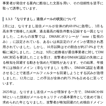
事業者が発信する案内に酷似した文面を用い、その信頼性を逆手に
取って誘導しています。
1.3.3 「なりすまし」送信メールの状況について
2月には、なりすまし送信メールが全体の約69.0%に急増し、3月も
高水準で推移した結果、過去最高の報告件数を記録する一因となり
ました。これらの攻撃では、DMARCポリシーが「none（監視の
み）」に設定されている、あるいは未設定のドメインが選別され悪
用されていました。しかし、10月以降はその割合が約27.0%まで大
幅に減少しました。これは、9月に総務省が通信事業者に対してDM
ARC対応を要請したことを受け、攻撃者がDMARC認証の失敗によ
る検知を回避する動きを強めた可能性があります。その結果、年後
半には独自ドメイン（非なりすまし）を用い、DMARC認証を通過
させることで迷惑メールフィルターを回避しようとする試みが急増
しました。12月には、この手法が全体の約75.3%を占めるに至って
います。
2025年は、なりすまし送信メールが増加する一方で、DMARCやBI
MIといった技術がメールセキュリティの基本要件として改めて強く
求められた年となりました。攻撃者が検知回避のため独自ドメイン