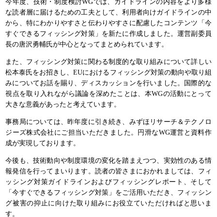
今年度、技術・制度検討WGでは、ガイドラインの内容をより多様
な読者層に届けるための工夫として、利用者向けガイドラインの中
から、特にわかりやすさと伝わりやすさに配慮したコンテンツ「今
すぐできるフィッシング対策」を新たに作成しました。運営副委員
長の唐沢勇輔氏が中心となってまとめられています。
また、フィッシング対策に関わる制度的な取り組みについて詳しい
松本泰氏をお招きし、EUにおけるフィッシング対策の動向や取り組
みについてお話を賜り、ディスカッションを行いました。国際的な
視点を取り入れながら議論を深めたことは、本WGの活動にとって
大きな意義があったと考えています。
事務局については、昨年度に引き続き、みずほリサーチ＆テクノロ
ジーズ株式会社にご担当いただきました。円滑なWG運営と資料作
成が実現しております。
今後も、技術動向や制度環境の変化を踏まえつつ、実効性のある情
報発信を行ってまいります。読者の皆さまにおかれましては、フィ
ッシング対策ガイドラインおよびフィッシングレポート、そして
「今すぐできるフィッシング対策」をご活用いただき、フィッシン
グ被害の抑止に向けた取り組みにお役立ていただければと思いま
す。