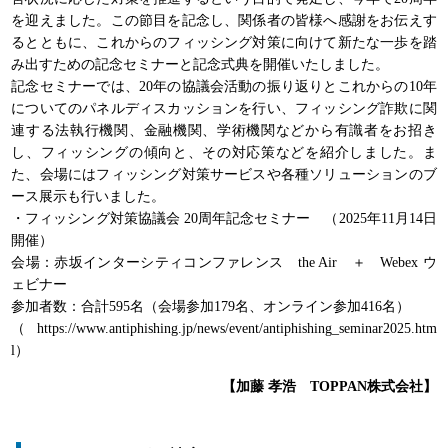
を迎えました。この節目を記念し、関係者の皆様へ感謝をお伝えす
るとともに、これからのフィッシング対策に向けて新たな一歩を踏
み出すための記念セミナーと記念式典を開催いたしました。
記念セミナーでは、20年の協議会活動の振り返りとこれからの10年
についてのパネルディスカッションを行い、フィッシング詐欺に関
連する法執行機関、金融機関、学術機関などから有識者をお招き
し、フィッシングの傾向と、その対応策などを紹介しました。ま
た、会場にはフィッシング対策サービスや各種ソリューションのブ
ース展示も行いました。
・フィッシング対策協議会 20周年記念セミナー （2025年11月14日
開催）
会場：赤坂インターシティコンファレンス the Air ＋ Webex ウ
ェビナー
参加者数：合計595名（会場参加179名、オンライン参加416名）
（https://www.antiphishing.jp/news/event/antiphishing_seminar2025.htm
l）
【加藤 孝浩 TOPPAN株式会社】