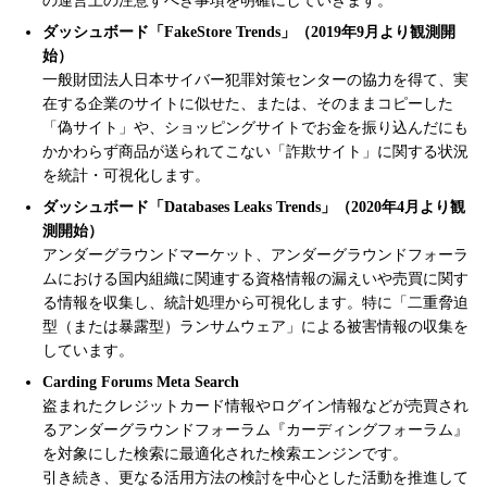
の運営上の注意すべき事項を明確にしていきます。
ダッシュボード「FakeStore Trends」（2019年9月より観測開
始）
一般財団法人日本サイバー犯罪対策センターの協力を得て、実
在する企業のサイトに似せた、または、そのままコピーした
「偽サイト」や、ショッピングサイトでお金を振り込んだにも
かかわらず商品が送られてこない「詐欺サイト」に関する状況
を統計・可視化します。
ダッシュボード「Databases Leaks Trends」（2020年4月より観
測開始）
アンダーグラウンドマーケット、アンダーグラウンドフォーラ
ムにおける国内組織に関連する資格情報の漏えいや売買に関す
る情報を収集し、統計処理から可視化します。特に「二重脅迫
型（または暴露型）ランサムウェア」による被害情報の収集を
しています。
Carding Forums Meta Search
盗まれたクレジットカード情報やログイン情報などが売買され
るアンダーグラウンドフォーラム『カーディングフォーラム』
を対象にした検索に最適化された検索エンジンです。
引き続き、更なる活用方法の検討を中心とした活動を推進して