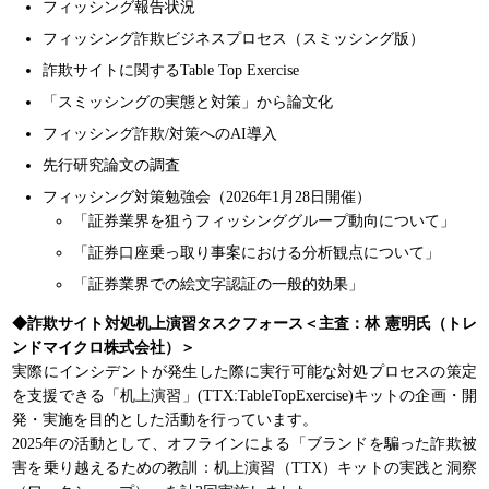
フィッシング報告状況
フィッシング詐欺ビジネスプロセス（スミッシング版）
詐欺サイトに関するTable Top Exercise
「スミッシングの実態と対策」から論文化
フィッシング詐欺/対策へのAI導入
先行研究論文の調査
フィッシング対策勉強会（2026年1月28日開催）
「証券業界を狙うフィッシンググループ動向について」
「証券口座乗っ取り事案における分析観点について」
「証券業界での絵文字認証の一般的効果」
◆詐欺サイト対処机上演習タスクフォース＜主査：林 憲明氏（トレ
ンドマイクロ株式会社）＞
実際にインシデントが発生した際に実行可能な対処プロセスの策定
を支援できる「机上演習」(TTX:TableTopExercise)キットの企画・開
発・実施を目的とした活動を行っています。
2025年の活動として、オフラインによる「ブランドを騙った詐欺被
害を乗り越えるための教訓：机上演習（TTX）キットの実践と洞察