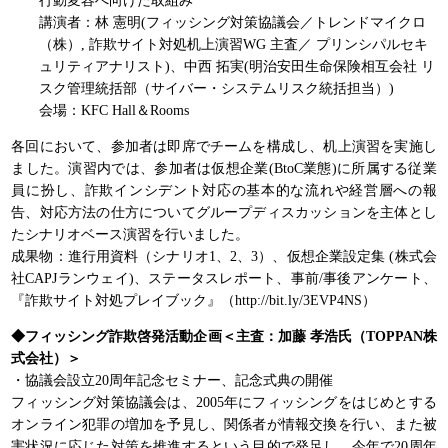
行動変容へ向けた取組み
講演者：林 憲明(フィッシング対策協議会／トレンドマイクロ
（株）, 詐欺サイト対処机上演習WG 主査／ プリンシパルセキ
ュリティアナリスト)、中西 拓実(明治安田生命保険相互会社 リ
スク管理統括部（サイバー・システムリスク統括担当）)
会場：KFC Hall＆Rooms
各回において、参加者は即席でチームを構成し、机上演習を実施し
ました。演習内では、参加者は仮想企業(BtoC業態)に所属する従業
員に扮し、詐欺インシデント対応の基本的な流れや経営層への報
告、対応方法の仕方についてグループディスカッションを主体とし
たシナリオベース演習を行いました。
成果物：進行用資料（シナリオ1、2、3）、仮想企業設定集 (株式会
社CAPJランウェイ)、ステータスレポート、事前/事後アンケート、
『詐欺サイト対処プレイブック』（http://bit.ly/3EVP4NS）
◆フィッシング詐欺啓発活動企画＜主査：加藤 孝浩氏（TOPPAN株
式会社）＞
・協議会設立20周年記念セミナー、記念式典の開催
フィッシング対策協議会は、2005年にフィッシングをはじめとする
オンライン犯罪の増加を予見し、関係者が情報交換を行い、また被
害状況に応じた対策を推進するという目的で発足し、今年で20周年