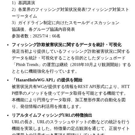
1）基調講演
2）各業界のフィッシング対策状況発表!フィッシング対策スト
ーリータイム
3）ガイドライン制定に向けたスモールディスカッション
協議後、各グループ協議内容発表
参加者数：2025/7/4：66名
フィッシング詐欺被害状況に関するデータを統計・可視化
発足当初より提供しているフィッシング詐欺被害状況に関する
データを統計・可視化することを目的としたダッシュボード
「Phish Trends」の運営は継続（2018年10月より観測開始）する
とともに機能強化を行っています。
「HazardInfoWG API」の提供を開始
被害状況共有WGが提供する情報をREST API形式により、HTT
P標準のメソッドを使ってデータ取得を可能とする機能です。
本機能により円滑なデータ取得、加工整形作業の自動化を図
り、発信情報の利活用を推進します。
リアルタイムフィッシングURLの特徴抽出
URLの長さ、URLのスラッシュやドットの数などの統計を行う
機能を実装しました。特徴量の定点観測を通じて、正規サイト