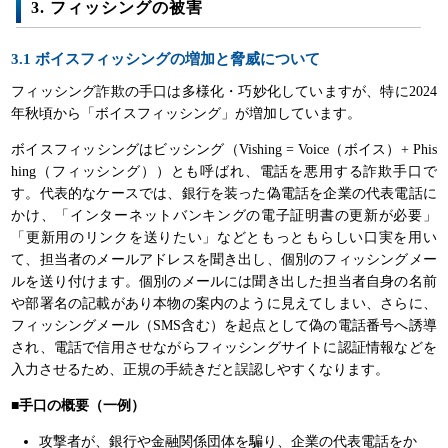
3. フィッシングの被害
3.1 ボイスフィッシングの増加と脅威について
フィッシング詐欺の手口は多様化・巧妙化していますが、特に2024
年秋頃から「ボイスフィッシング」が増加しています。
ボイスフィッシングはビッシング（Vishing = Voice（ボイス）+ Phis
hing（フィッシング））とも呼ばれ、電話を悪用する詐欺手口で
す。代表的なケースでは、銀行を装った偽電話を企業の代表電話に
かけ、「インターネットバンキングの電子証明書の更新が必要」
「更新用のリンクを送りたい」などともっともらしい口実を用い
て、担当者のメールアドレスを聞き出し、個別のフィッシングメー
ルを送り付けます。個別のメールには聞き出した担当者自身の名前
や部署名の記載があり本物の案内のように見えてしまい、さらに、
フィッシングメール（SMS含む）を起点として偽の電話番号へ誘導
され、電話で信用させながらフィッシングサイトに認証情報などを
入力させるため、正規の手続きだと誤認しやすくなります。
■手口の概要（一例）
攻撃者が、銀行や金融関係団体を騙り、企業の代表電話をか