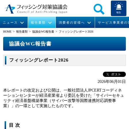
報告
ニュース
報告書類
消費者の皆様へ
サービス事業者の
HOME
> 報告書類 >
協議会WG報告書
> フィッシングレポート2026
なりすまし送信メール対策について
フィッシングとは
ガイドライン
緊急情報
組織概要
協議会WG報告書
今すぐできるフィッシング対策
フィッシングサイトURL提供
協議会からのお知らせ
月次報告書
会長挨拶
フィッシングレポート2026
STOP. THINK. CONNECT.
フィッシングの報告
協議会WG報告書
運営委員紹介
イベント
マンガでわかるフィッシング詐欺対策 5ヶ条
ニュース記事集
活動
2026年06月01日
本レポートの改定および公開は、一般社団法人JPCERTコーディネ
WG活動
ーションセンターが経済産業省より委託を受けた「サイバーセキュ
リティ経済基盤構築事業（サイバー攻撃等国際連携対応調整事
業）」の一環として実施したものです。
メンバー
入会案内
目 次