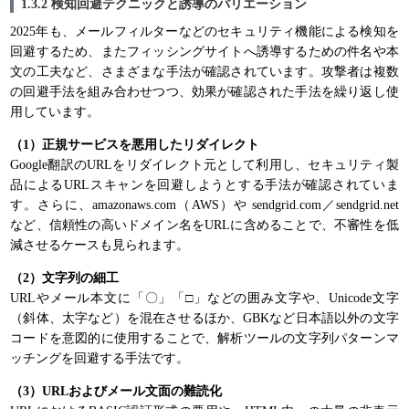
1.3.2 検知回避テクニックと誘導のバリエーション
2025年も、メールフィルターなどのセキュリティ機能による検知を
回避するため、またフィッシングサイトへ誘導するための件名や本
文の工夫など、さまざまな手法が確認されています。攻撃者は複数
の回避手法を組み合わせつつ、効果が確認された手法を繰り返し使
用しています。
（1）正規サービスを悪用したリダイレクト
Google翻訳のURLをリダイレクト元として利用し、セキュリティ製
品によるURLスキャンを回避しようとする手法が確認されていま
す。さらに、amazonaws.com（AWS）や sendgrid.com／sendgrid.net
など、信頼性の高いドメイン名をURLに含めることで、不審性を低
減させるケースも見られます。
（2）文字列の細工
URLやメール本文に「〇」「□」などの囲み文字や、Unicode文字
（斜体、太字など）を混在させるほか、GBKなど日本語以外の文字
コードを意図的に使用することで、解析ツールの文字列パターンマ
ッチングを回避する手法です。
（3）URLおよびメール文面の難読化