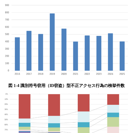
図 1-4 識別符号窃用（ID窃盗）型不正アクセス行為の検挙件数