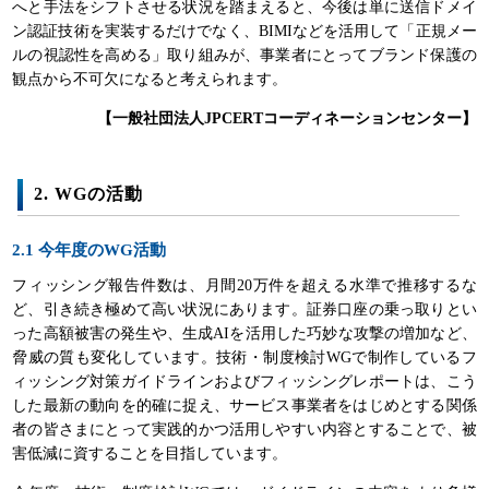
へと手法をシフトさせる状況を踏まえると、今後は単に送信ドメイ
ン認証技術を実装するだけでなく、BIMIなどを活用して「正規メー
ルの視認性を高める」取り組みが、事業者にとってブランド保護の
観点から不可欠になると考えられます。
【一般社団法人JPCERTコーディネーションセンター】
2. WGの活動
2.1 今年度のWG活動
フィッシング報告件数は、月間20万件を超える水準で推移するな
ど、引き続き極めて高い状況にあります。証券口座の乗っ取りとい
った高額被害の発生や、生成AIを活用した巧妙な攻撃の増加など、
脅威の質も変化しています。技術・制度検討WGで制作しているフ
ィッシング対策ガイドラインおよびフィッシングレポートは、こう
した最新の動向を的確に捉え、サービス事業者をはじめとする関係
者の皆さまにとって実践的かつ活用しやすい内容とすることで、被
害低減に資することを目指しています。