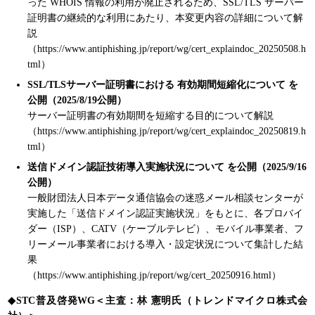
った WHOIS 情報の利用が廃止されるため、SSL/TLS サーバー
証明書の継続的な利用にあたり、本変更内容の詳細について解
説
（https://www.antiphishing.jp/report/wg/cert_explaindoc_20250508.h
tml）
SSL/TLSサーバー証明書における 有効期間短縮化について を
公開（2025/8/19公開）
サーバー証明書の有効期間を短縮する目的について解説
（https://www.antiphishing.jp/report/wg/cert_explaindoc_20250819.h
tml）
送信ドメイン認証技術導入実施状況について を公開（2025/9/16
公開）
一般財団法人日本データ通信協会の迷惑メール相談センターが
実施した「送信ドメイン認証実施状況」をもとに、各プロバイ
ダー（ISP）、CATV（ケーブルテレビ）、モバイル事業者、フ
リーメール事業者における導入・設定状況について集計した結
果
（https://www.antiphishing.jp/report/wg/cert_20250916.html）
◆STC普及啓発WG＜主査：林 憲明氏（トレンドマイクロ株式会