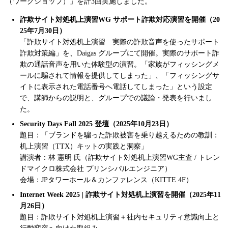
（ワークショップ）」を計3回実施しました。
詐欺サイト対処机上演習WG サポート詐欺対応演習を開催（20
25年7月30日）
「詐欺サイト対処机上演習 実際の詐欺音声を使ったサポート
詐欺対策編」を、Daigas グループにて開催。実際のサポート詐
欺の通話音声を用いた体験型の演習。「家族がフィッシングメ
ールに騙されて情報を提供してしまった」、「フィッシングサ
イトに表示された電話番号へ電話してしまった」という設定
で、講師からの説明と、グループでの議論・発表を行いまし
た。
Security Days Fall 2025 登壇（2025年10月23日）
題目：「ブランドを騙った詐欺被害を乗り越えるための教訓：
机上演習（TTX）キットの実践と洞察」
講演者：林 憲明 氏（詐欺サイト対処机上演習WG主査 / トレン
ドマイクロ株式会社 プリンシパルエンジニア）
会場：JPタワーホール＆カンファレンス（KITTE 4F）
Internet Week 2025 | 詐欺サイト対処机上演習を開催（2025年11
月26日）
題目：詐欺サイト対処机上演習＋社内セキュリティ意識向上と