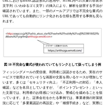
URLにおけるBASIC認証形式の悪用や、HTML内への大量の非表示
文字列（いわゆるゴミ文字）の挿入により、解析を妨害する手法が
確認されています。また、一部のメールアプリでは不完全な書式の
URLであっても自動的にリンク化される仕様を悪用する事例も見ら
れます。
図 10 不完全な書式が使われていてもリンクとして扱ってしまう例
フィッシングメールの受信後、利用者に誤認させるため、実在のサ
ービスで使用されていそうな画面や文面を用いるケースが増加して
います。多くは「セキュリティ向上」「不正利用への対応」「本人
確認」などを名目としていますが、「ポイントプレゼント」といっ
た文面では、利用者のお得感につけ込み、警戒心を緩めることを狙
っています。また、証券会社をかたる事例では、事業者側の対策状
況に応じて「多要素認証の再設定」や「補償手続き」など、実際に