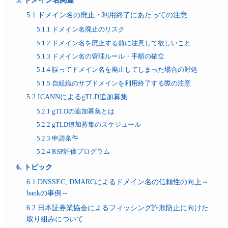
5. ドメイン名関連
5.1 ドメイン名の廃止・利用終了にあたっての注意
5.1.1 ドメイン名廃止のリスク
5.1.2 ドメイン名を廃止する前に注意して欲しいこと
5.1.3 ドメイン名の管理ルール・手順の確立
5.1.4 誤ってドメイン名を廃止してしまった場合の対処
5.1.5 自組織のサブドメインを利用終了する際の注意
5.2 ICANNによるgTLD追加募集
5.2.1 gTLDの追加募集とは
5.2.2 gTLD追加募集のスケジュール
5.2.3 申請条件
5.2.4 RSP評価プログラム
6. トピック
6.1 DNSSEC, DMARCによるドメイン名の信頼性の向上～.
bankの事例～
6.2 日本証券業協会によるフィッシング詐欺防止に向けた
取り組みについて