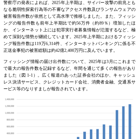
警察庁の発表によれば、2025年上半期は、サイバー攻撃の前兆とも
なる脆弱性探索行為等の不審なアクセス件数及びランサムウェアの
被害報告件数が依然として高水準で推移しました。また、フィッシ
ングの報告件数も前年上半期比で約56万件（約89％）増加したほ
か、インターネット上には犯罪実行者募集情報が氾濫するなど、極
めて深刻な情勢が継続しています。2025年上半期におけるフィッシ
ング報告件数は119万6,314件、インターネットバンキングに係る不
正送金事犯の被害総額は約42億2,400万円に及んでいます。
フィッシング情報の届け出件数について、2025年は3月にこれまで
で最大の報告件数を記録するなど、年間を通じて多くの報告があり
ました（図 1-1）。広く報道のあった証券会社のほか、キャッシュ
レス決済サービス、クレジットカード会社、消費者金融、交通系サ
ービス等のなりすましが報告されています。