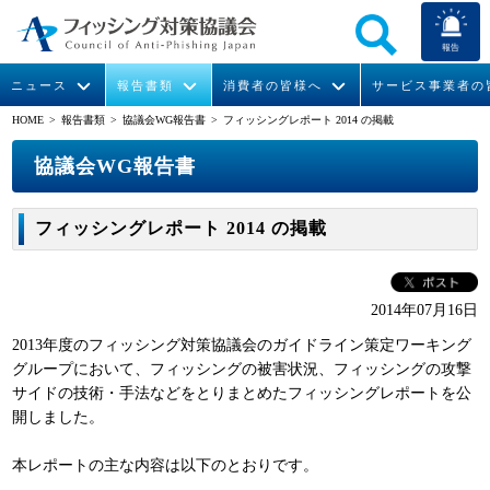
報告
ニュース
報告書類
消費者の皆様へ
サービス事業者の
HOME
> 報告書類 >
協議会WG報告書
> フィッシングレポート 2014 の掲載
なりすまし送信メール対策について
フィッシングとは
ガイドライン
緊急情報
組織概要
協議会WG報告書
今すぐできるフィッシング対策
フィッシングサイトURL提供
協議会からのお知らせ
月次報告書
会長挨拶
フィッシングレポート 2014 の掲載
STOP. THINK. CONNECT.
フィッシングの報告
協議会WG報告書
運営委員紹介
イベント
マンガでわかるフィッシング詐欺対策 5ヶ条
ニュース記事集
活動
2014年07月16日
2013年度のフィッシング対策協議会のガイドライン策定ワーキング
WG活動
グループにおいて、フィッシングの被害状況、フィッシングの攻撃
サイドの技術・手法などをとりまとめたフィッシングレポートを公
メンバー
開しました。
入会案内
本レポートの主な内容は以下のとおりです。