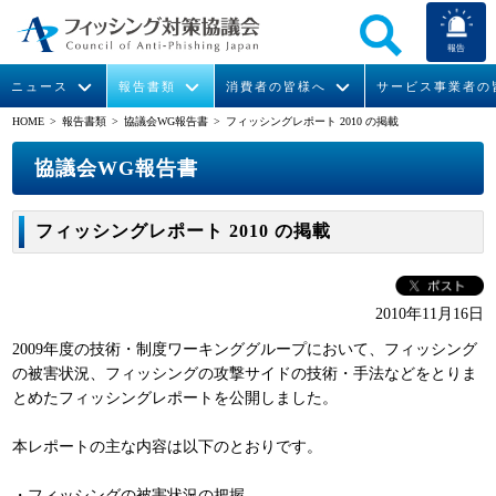
報告
ニュース
報告書類
消費者の皆様へ
サービス事業者の
HOME
> 報告書類 >
協議会WG報告書
> フィッシングレポート 2010 の掲載
なりすまし送信メール対策について
フィッシングとは
ガイドライン
緊急情報
組織概要
協議会WG報告書
今すぐできるフィッシング対策
フィッシングサイトURL提供
協議会からのお知らせ
月次報告書
会長挨拶
フィッシングレポート 2010 の掲載
STOP. THINK. CONNECT.
フィッシングの報告
協議会WG報告書
運営委員紹介
イベント
マンガでわかるフィッシング詐欺対策 5ヶ条
ニュース記事集
活動
2010年11月16日
2009年度の技術・制度ワーキンググループにおいて、フィッシング
WG活動
の被害状況、フィッシングの攻撃サイドの技術・手法などをとりま
とめたフィッシングレポートを公開しました。
メンバー
本レポートの主な内容は以下のとおりです。
入会案内
・フィッシングの被害状況の把握