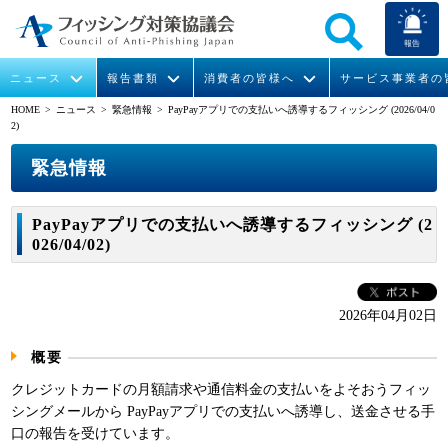
報告
ニュース
報告書類
消費者の皆様へ
サービス事業者の
HOME
> ニュース >
緊急情報
> PayPayアプリでの支払いへ誘導するフィッシング (2026/04/0
2)
なりすまし送信メール対策について
フィッシングとは
ガイドライン
緊急情報
組織概要
緊急情報
今すぐできるフィッシング対策
フィッシングサイトURL提供
協議会からのお知らせ
フィッシングレポート
会長挨拶
PayPayアプリでの支払いへ誘導するフィッシング (2
STOP. THINK. CONNECT.
フィッシングの報告
運営委員紹介
月次報告書
イベント
026/04/02)
マンガでわかるフィッシング詐欺対策 5ヶ条
協議会WG報告書
ニュース記事集
活動
2026年04月02日
WG活動
概要
メンバー
クレジットカードの月額請求や通信料金の支払いをよそおうフィッ
シングメールから PayPayアプリでの支払いへ誘導し、送金させる手
入会案内
口の報告を受けています。